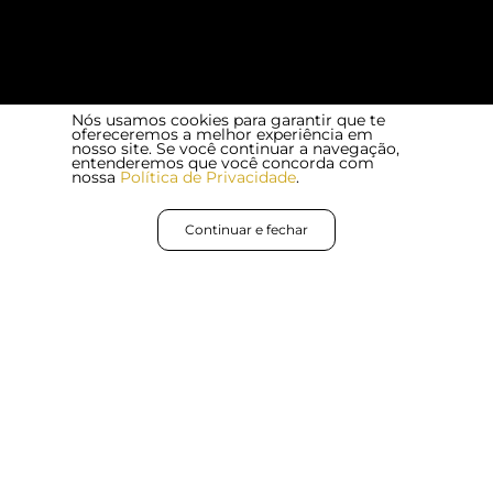
Nós usamos cookies para garantir que te
ofereceremos a melhor experiência em
nosso site. Se você continuar a navegação,
entenderemos que você concorda com
nossa
Política de Privacidade
.
Continuar e fechar
POR QUAL RAZÃO AS EMPRESAS
PRECISAM DA AET?
Além do cumprimento obrigatório pelas
organizações, o documento é fundamental
para IDENTIFICAR e CORRIGIR riscos
ergonômicos; e solucioná-los por meio de um
plano de ação.
Cumprimento à legislação